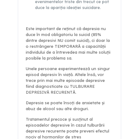
evenimentelor triste din trecut ce pot
duce la apariţia ideaţiei suicidare.
Este important de reţinut cǎ depresia nu
duce în mod obligatoriu la suicid (85%
dintre depresivi NU comit suicid), ci doar la
o restrângere TEMPORARǍ a capacitǎţii
individului de a întrevedea mai multe soluţii
posibile la problema sa.
Unele persoane experimenteazǎ un singur
episod depresiv în viaţǎ. Altele însǎ, vor
trece prin mai multe episoade depresive
fiind diagnosticate cu TULBURARE
DEPRESIVǍ RECURENTǍ.
Depresia se poate însoţi de anxietate şi
abuz de alcool sau alte droguri.
Tratamentul precoce şi susţinut al
episoadelor depresive în cazul tulburării
depresive recurente poate preveni efectul
nociv al hormonilor de stres