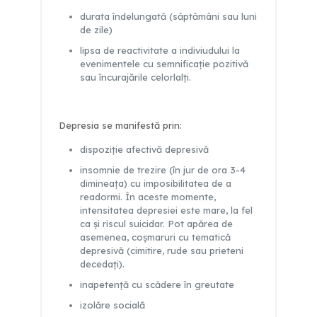
durata îndelungatǎ (sǎptǎmâni sau luni
de zile)
lipsa de reactivitate a indiviudului la
evenimentele cu semnificaţie pozitivǎ
sau încurajările celorlalţi.
Depresia se manifestă prin:
dispoziţie afectivă depresivă
insomnie de trezire (în jur de ora 3-4
dimineaţa) cu imposibilitatea de a
readormi. În aceste momente,
intensitatea depresiei este mare, la fel
ca şi riscul suicidar. Pot apǎrea de
asemenea, coşmaruri cu tematicǎ
depresivǎ (cimitire, rude sau prieteni
decedaţi).
inapetenţă cu scǎdere în greutate
izolǎre socială