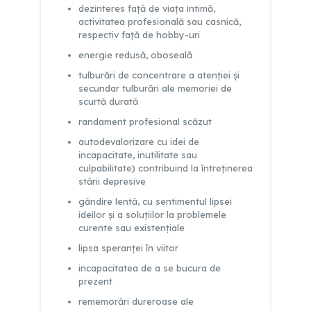
dezinteres faţǎ de viaţa intimă,
activitatea profesionalǎ sau casnicǎ,
respectiv faţǎ de hobby-uri
energie redusǎ, oboseală
tulburări de concentrare a atenţiei şi
secundar tulburări ale memoriei de
scurtǎ duratǎ
randament profesional scăzut
autodevalorizare cu idei de
incapacitate, inutilitate sau
culpabilitate) contribuind la întreţinerea
stǎrii depresive
gândire lentǎ, cu sentimentul lipsei
ideilor şi a soluţiilor la problemele
curente sau existenţiale
lipsa speranţei în viitor
incapacitatea de a se bucura de
prezent
rememorǎri dureroase ale